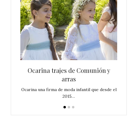
ón más
Ocarina trajes de Comunión y
Tra
EGA
arras
 Comunión
Ocarina una firma de moda infantil que desde el
Os de
2015…