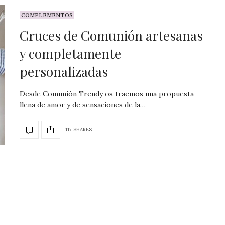
COMPLEMENTOS
Cruces de Comunión artesanas
y completamente
personalizadas
Desde Comunión Trendy os traemos una propuesta
llena de amor y de sensaciones de la…
117 SHARES
Los 11 vestido
Comunión 
especiales de IN
¡Maravillosa colección d
Comunión de Inés Ve