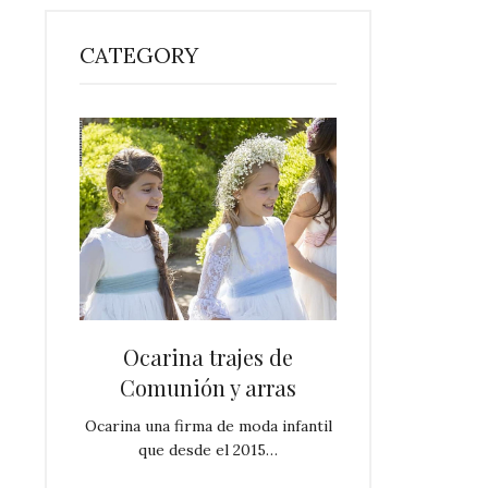
CATEGORY
s de
Ocarina trajes de
Trajes de Com
más
Comunión y arras
by Manuela 
ÉS VEGA
Ocarina una firma de moda infantil
Os desvelamos la 
que desde el 2015…
trajes de Comuni
e trajes de
ga! No…